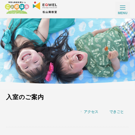
松山市０歳からの幼児教室EQWEL(イクウェル)松山南教室ご入会のご案内はこちら夢を叶える力を持つ子どもたちを育てます
入室のご案内
アクセス
できごと